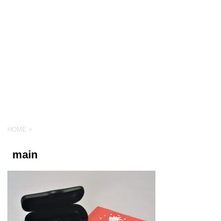
HOME
>
main