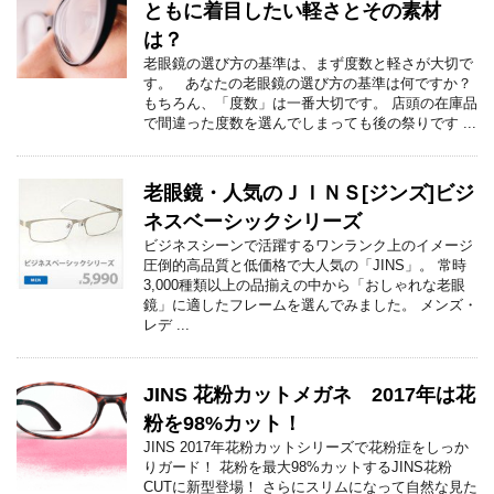
ともに着目したい軽さとその素材
は？
老眼鏡の選び方の基準は、まず度数と軽さが大切で
す。 あなたの老眼鏡の選び方の基準は何ですか？
もちろん、「度数」は一番大切です。 店頭の在庫品
で間違った度数を選んでしまっても後の祭りです ...
老眼鏡・人気のＪＩＮＳ[ジンズ]ビジ
ネスベーシックシリーズ
ビジネスシーンで活躍するワンランク上のイメージ
圧倒的高品質と低価格で大人気の「JINS」。 常時
3,000種類以上の品揃えの中から「おしゃれな老眼
鏡」に適したフレームを選んでみました。 メンズ・
レデ ...
JINS 花粉カットメガネ 2017年は花
粉を98%カット！
JINS 2017年花粉カットシリーズで花粉症をしっか
りガード！ 花粉を最大98%カットするJINS花粉
CUTに新型登場！ さらにスリムになって自然な見た