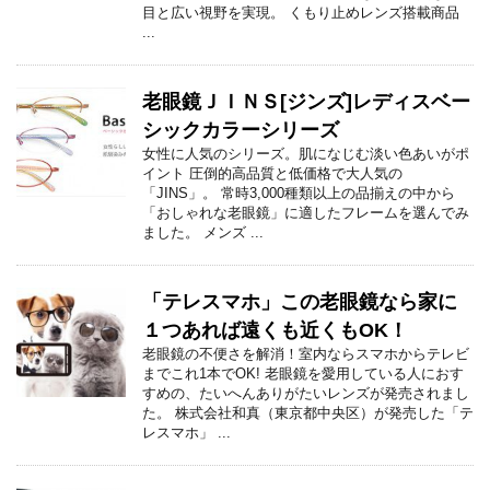
目と広い視野を実現。 くもり止めレンズ搭載商品
...
老眼鏡ＪＩＮＳ[ジンズ]レディスベー
シックカラーシリーズ
女性に人気のシリーズ。肌になじむ淡い色あいがポ
イント 圧倒的高品質と低価格で大人気の
「JINS」。 常時3,000種類以上の品揃えの中から
「おしゃれな老眼鏡」に適したフレームを選んでみ
ました。 メンズ ...
「テレスマホ」この老眼鏡なら家に
１つあれば遠くも近くもOK！
老眼鏡の不便さを解消！室内ならスマホからテレビ
までこれ1本でOK! 老眼鏡を愛用している人におす
すめの、たいへんありがたいレンズが発売されまし
た。 株式会社和真（東京都中央区）が発売した「テ
レスマホ」 ...