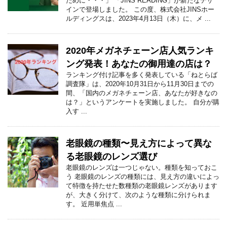
ために・・・」 「JINS READING」が新たなデザ
インで登場しました。 この度、株式会社JINSホー
ルディングスは、2023年4月13日（木）に、メ ...
2020年メガネチェーン店人気ランキ
ング発表！あなたの御用達の店は？
ランキング付け記事を多く発表している「ねとらば
調査隊」は、2020年10月31日から11月30日までの
間、「国内のメガネチェーン店、あなたが好きなの
は？」というアンケートを実施しました。 自分が購
入す ...
老眼鏡の種類〜見え方によって異な
る老眼鏡のレンズ選び
老眼鏡のレンズは一つじゃない。種類を知っておこ
う 老眼鏡のレンズの種類には、見え方の違いによっ
て特徴を持たせた数種類の老眼鏡レンズがあります
が、大きく分けて、次のような種類に分けられま
す。 近用単焦点 ...