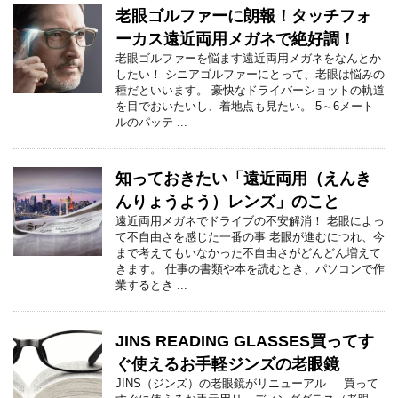
老眼ゴルファーに朗報！タッチフォ
ーカス遠近両用メガネで絶好調！
老眼ゴルファーを悩ます遠近両用メガネをなんとか
したい！ シニアゴルファーにとって、老眼は悩みの
種だといいます。 豪快なドライバーショットの軌道
を目でおいたいし、着地点も見たい。 5～6メート
ルのパッテ ...
知っておきたい「遠近両用（えんき
んりょうよう）レンズ」のこと
遠近両用メガネでドライブの不安解消！ 老眼によっ
て不自由さを感じた一番の事 老眼が進むにつれ、今
まで考えてもいなかった不自由さがどんどん増えて
きます。 仕事の書類や本を読むとき、パソコンで作
業するとき ...
JINS READING GLASSES買ってす
ぐ使えるお手軽ジンズの老眼鏡
JINS（ジンズ）の老眼鏡がリニューアル 買って