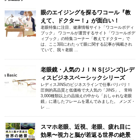
眼のエイジングを探るワコール『教
えて、ドクター！』が面白い！
老眼特集に注目、健康情報サイト「ワコールボディ
ブック」 ワコールが運営するサイト「ワコールボデ
ィブック」の特集コーナー「教えてドクター」で
は、ここ3回にわたって眼に関する記事が掲載され
ていて、我々老眼 ...
老眼鏡・人気のＪＩＮＳ[ジンズ]レデ
ィスビジネスベーシックシリーズ
レディスJINSのビジネスラインで仕事バリバリ！
圧倒的高品質と低価格で大人気の「JINS」。 常時
3,000種類以上の品揃えの中から「おしゃれな老眼
鏡」に適したフレームを選んでみました。 メンズ・
レ ...
スマホ老眼、近視、老眼、疲れ目に
効果〜視力と脳が若返る世界の絶景