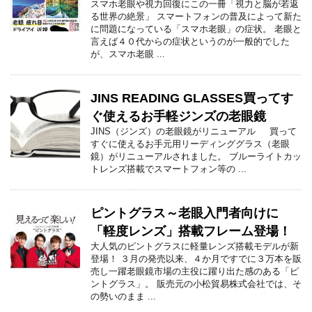
スマホ老眼や視力回復にこの一冊「視力と脳が若返
る世界の絶景」 スマートフォンの普及によって新た
に問題になっている「スマホ老眼」の症状。 老眼と
言えば４０代からの症状というのが一般的でした
が、スマホ老眼 ...
JINS READING GLASSES買ってす
ぐ使えるお手軽ジンズの老眼鏡
JINS（ジンズ）の老眼鏡がリニューアル 買って
すぐに使えるお手元用リーディンググラス（老眼
鏡）がリニューアルされました。 ブルーライトカッ
トレンズ搭載でスマートフォン等の ...
ピントグラス～老眼入門者向けに
「軽度レンズ」搭載フレーム登場！
大人気のピントグラスに軽量レンズ搭載モデルが新
登場！ ３月の発売以来、４か月ですでに３万本を販
売し一躍老眼鏡市場の主役に躍り出た感のある「ピ
ントグラス」。 販売元の小松貿易株式会社では、そ
の勢いのまま ...