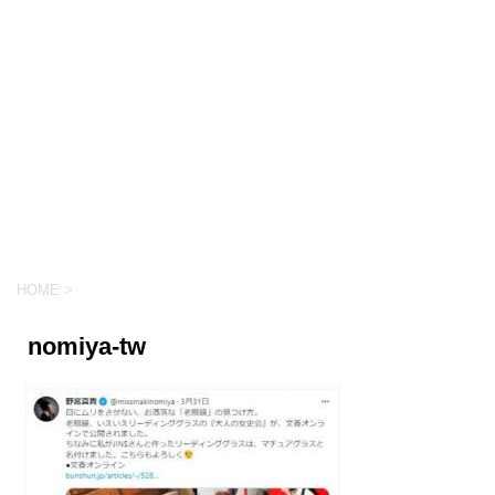
HOME
>
nomiya-tw