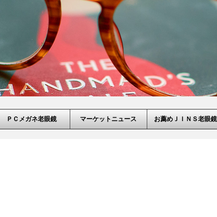
ＰＣメガネ老眼鏡
マーケットニュース
お薦めＪＩＮＳ老眼