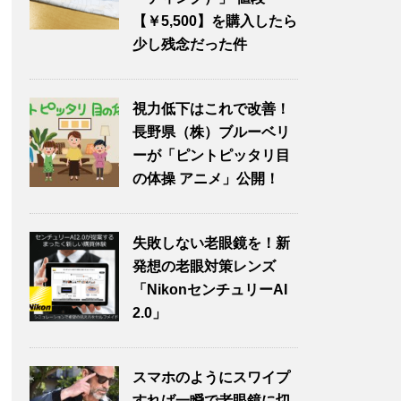
【￥5,500】を購入したら
少し残念だった件
視力低下はこれで改善！
長野県（株）ブルーベリ
ーが「ピントピッタリ目
の体操 アニメ」公開！
失敗しない老眼鏡を！新
発想の老眼対策レンズ
「NikonセンチュリーAI
2.0」
スマホのようにスワイプ
すれば一瞬で老眼鏡に切