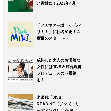
と素敵に！2023年4月
「メガネの三城」が「パ
リミキ」に社名変更！４
度目のスタートへ
成熟した大人のお洒落な
女性にはJINS＆野宮真貴
プロデュースの老眼鏡
を！
老眼鏡「JINS
READING（ジンズ・リ
ーディング）」 値段