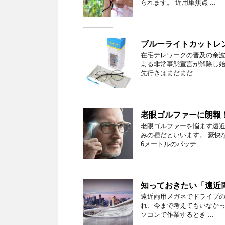
られます。 近用単焦点 ...
ブルーライトカットレ
在宅テレワークの普及の余波が
よる非常事態宣言が解除し
先行きはまだまだ ...
老眼ゴルファーに朗報
老眼ゴルファーを悩ます遠近
みの種だといいます。 豪快
6メートルのパッテ ...
知っておきたい「遠近
遠近両用メガネでドライブの
れ、今まで考えてもいなかっ
ソコンで作業するとき ...