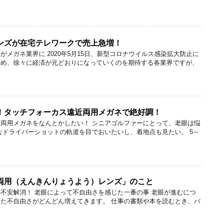
ンズが在宅テレワークで売上急増！
メガネ業界に 2020年5月15日、新型コロナウイルス感染拡大防止に
始め、徐々に経済が元どおりになっていくのを期待する各業界ですが、
！タッチフォーカス遠近両用メガネで絶好調！
両用メガネをなんとかしたい！ シニアゴルファーにとって、老眼は悩
なドライバーショットの軌道を目でおいたいし、着地点も見たい。 5～
両用（えんきんりょうよう）レンズ」のこと
不安解消！ 老眼によって不自由さを感じた一番の事 老眼が進むにつ
た不自由さがどんどん増えてきます。 仕事の書類や本を読むとき、パ