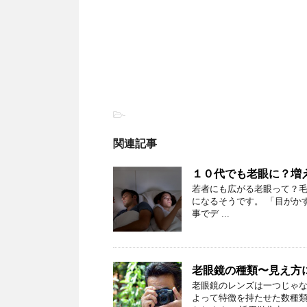
-
関連記事
１０代でも老眼に？増
若者にも広がる老眼って？毛
になるそうです。 「目がか
事でデ ...
老眼鏡の種類〜見え方
老眼鏡のレンズは一つじゃな
よって特徴を持たせた数種