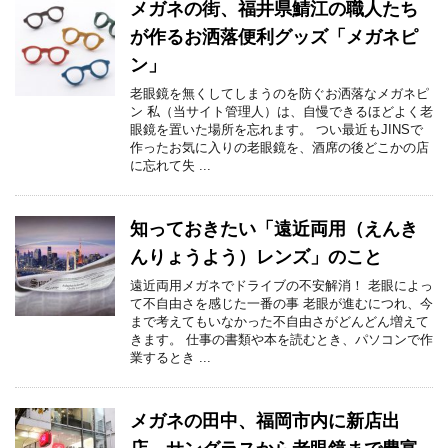
メガネの街、福井県鯖江の職人たち
が作るお洒落便利グッズ「メガネピ
ン」
老眼鏡を無くしてしまうのを防ぐお洒落なメガネピ
ン 私（当サイト管理人）は、自慢できるほどよく老
眼鏡を置いた場所を忘れます。 つい最近もJINSで
作ったお気に入りの老眼鏡を、酒席の後どこかの店
に忘れて失 ...
知っておきたい「遠近両用（えんき
んりょうよう）レンズ」のこと
遠近両用メガネでドライブの不安解消！ 老眼によっ
て不自由さを感じた一番の事 老眼が進むにつれ、今
まで考えてもいなかった不自由さがどんどん増えて
きます。 仕事の書類や本を読むとき、パソコンで作
業するとき ...
メガネの田中、福岡市内に新店出