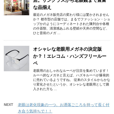
店。サングラスから老眼鏡まで豊富
な品揃え
最近のメガネ販売店の変わり様には驚かされません
か？ 都市型の店舗では、まるでファッション・ショ
ップかのようにコーディネートされた陳列台や各種
の什器類、清潔感あふれる壁紙や天井の空間など、
ひと昔前のメガ ...
オシャレな老眼用メガネの決定版
か？！エレコム・ハンズフリールー
ペ
老眼用のおしゃれなルーペが注目を集めています！
ルーペ的なメガネと言えば、ハズキルーペが爆発的
に売れているようですね。 従来のスタイルからかな
り変化させたというか、オシャレな老眼用として購
入された方も ...
NEXT
老眼は老化現象の一つ。お洒落ごころを持って長く付
き合う気持ちで！！