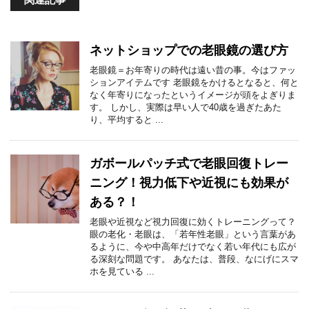
ネットショップでの老眼鏡の選び方
老眼鏡＝お年寄りの時代は遠い昔の事。今はファッ
ションアイテムです 老眼鏡をかけるとなると、何と
なく年寄りになったというイメージが頭をよぎりま
す。 しかし、実際は早い人で40歳を過ぎたあた
り、平均すると ...
ガボールパッチ式で老眼回復トレー
ニング！視力低下や近視にも効果が
ある？！
老眼や近視など視力回復に効くトレーニングって？
眼の老化・老眼は、「若年性老眼」という言葉があ
るように、今や中高年だけでなく若い年代にも広が
る深刻な問題です。 あなたは、普段、なにげにスマ
ホを見ている ...