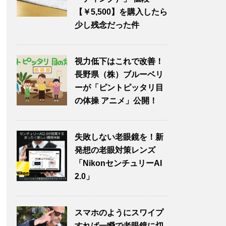
【￥5,500】を購入したら
少し残念だった件
視力低下はこれで改善！
長野県（株）ブルーベリ
ーが「ピントピッタリ目
の体操 アニメ」公開！
失敗しない老眼鏡を！新
発想の老眼対策レンズ
「NikonセンチュリーAI
2.0」
スマホのようにスワイプ
すれば一瞬で老眼鏡に切