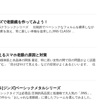
ーズで老眼鏡を作ってみよう！
NSクラシックシリーズ 伝統的でベーシックなフォルムを継承しなが
加え、常に新しい本物を追求したJINS CLASSI ...
えるスマホ老眼の原因と対策
様体筋と水晶体の関係 最近、特に若い女性の間で目の問題がよく話題
すむ」「目がぼやけて見える」などの症状がよくあるといいます。 仕
[ジンズ]ベーシックメタルシリーズ
シックタイプは必需品 圧倒的高品質と低価格で大人気の「JINS」。
揃えの中から「おしゃれな老眼鏡」に適したフレームを選んでみました。