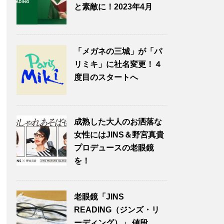
と素敵に！2023年4月
「メガネの三城」が「パ
リミキ」に社名変更！４
度目のスタートへ
成熟した大人のお洒落な
女性にはJINS＆野宮真貴
プロデュースの老眼鏡
を！
老眼鏡「JINS
READING（ジンズ・リ
ーディング）」 値段