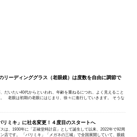
ンのリーディンググラス（老眼鏡）は度数を自由に調節で
、だいたい40代からといわれ、年齢を重ねるにつれ、よく見えること
。 老眼は初期の老眼にはじまり、徐々に進行していきます。 そうな
パリミキ」に社名変更！４度目のスタートへ
は、1930年に「正確堂時計店」として誕生して以来、2022年で92周
ン店です。 「パリミキ」「メガネの三城」で全国展開していて、眼鏡