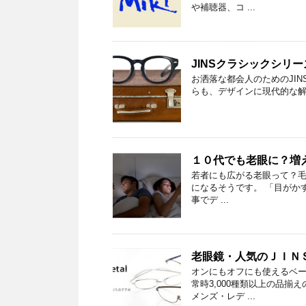
や補聴器、コ ...
JINSクラシックシリ
お洒落な都会人のためのJI
らも、デザインに現代的な解釈を
１０代でも老眼に？増
若者にも広がる老眼って？毛
になるそうです。 「目がか
事でデ ...
老眼鏡・人気のＪＩＮＳ
オンにもオフにも使えるベー
常時3,000種類以上の品
メンズ・レデ ...