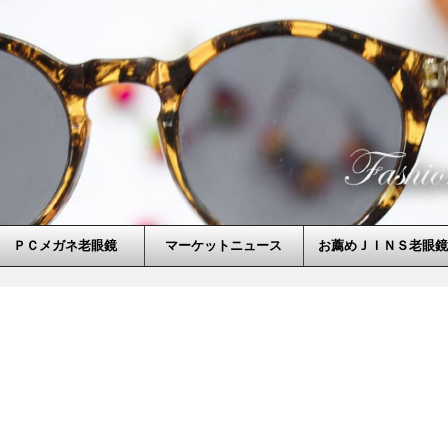
ＰＣメガネ老眼鏡
マーケットニュース
お薦めＪＩＮＳ老眼