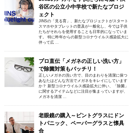
谷区の公立小中学校で新たなプロジ
ェクト
JINSの「見る育」、新たなプロジェクトがスタート
スマホやタブレットの普及が一般化し、今では子供
たちがそれらを使用することも日常的になっていま
す。 特に昨年からの新型コロナウイルス感染拡大に
伴って広 ...
プロ直伝「メガネの正しい洗い方」
で除菌対策もバッチリ！
正しいメガネの洗い方で、目のまわりを清潔に保つ
あなたはどんな方法でメガネをキレイにしています
か？ 新型コロナウイルス感染拡大に伴い、「除菌」
に関するアイテムなどに注目が集まっていますが、
メガネを清潔 ...
老眼鏡の購入～ピントグラスにドン
トパニック、ペーパーグラスと懐具
合