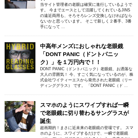
当サイト管理者の老眼は確実に進行しているようで
す。 今までエースとして活躍してくれているJINS
の遠近両用も、そろそろレンズ交換しなければなら
ないかと思っています。 そこで新しく２番手、3番
手になって ...
中高年メンズにおしゃれな老眼鏡
「DONT PANIC（ドントパニッ
ク）」を１万円内で！！
DONT PANIC（ドントパニック）老眼鏡、お洒落な
大人の雰囲気！ 今、すごく気になっているのが、株
式会社ワイティーエスから発売された老眼鏡（リー
ディンググラス） です。 「DONT PANIC（ド ...
スマホのようにスワイプすれば一瞬
で老眼鏡に切り替わるサングラスが
誕生
超画期的！まさに近未来の老眼鏡の登場です。 スマ
ホのように、スワイプするだけで、一瞬で老眼鏡