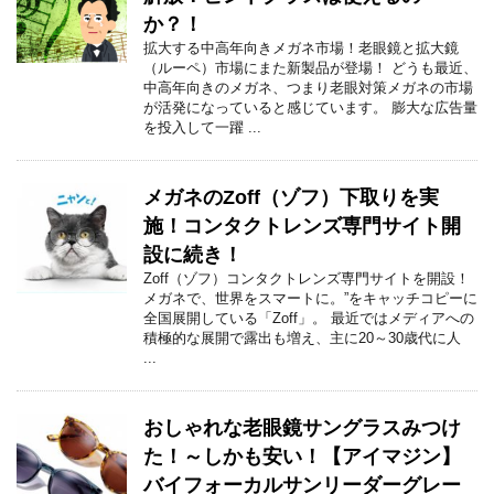
か？！
拡大する中高年向きメガネ市場！老眼鏡と拡大鏡
（ルーペ）市場にまた新製品が登場！ どうも最近、
中高年向きのメガネ、つまり老眼対策メガネの市場
が活発になっていると感じています。 膨大な広告量
を投入して一躍 ...
メガネのZoff（ゾフ）下取りを実
施！コンタクトレンズ専門サイト開
設に続き！
Zoff（ゾフ）コンタクトレンズ専門サイトを開設！
メガネで、世界をスマートに。”をキャッチコピーに
全国展開している「Zoff」。 最近ではメディアへの
積極的な展開で露出も増え、主に20～30歳代に人
...
おしゃれな老眼鏡サングラスみつけ
た！～しかも安い！【アイマジン】
バイフォーカルサンリーダーグレー