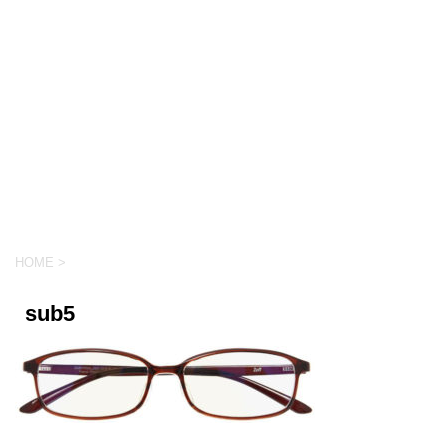
HOME
>
sub5