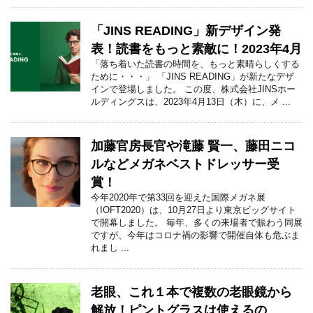
「JINS READING」新デザイン発
表！読書をもっと素敵に！2023年4月
「落ち着いた読書の時間を、もっと素晴らしくする
ために・・・」 「JINS READING」が新たなデザ
インで登場しました。 この度、株式会社JINSホー
ルディングスは、2023年4月13日（木）に、メ ...
加藤官房長官や滝藤 賢一、藤田ニコ
ルなどメガネベストドレッサー受
賞！
今年2020年で第33回を迎えた国際メガネ展
（IOFT2020）は、10月27日より東京ビッグサイト
で開幕しました。 毎年、多くの来場者で賑わう同展
ですが、今年はコロナ禍の影響で開催自体も危ぶま
れまし ...
老眼、これ１本で複数の老眼鏡から
解放！ピントグラスは使えるの