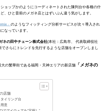
・ショップかのようにコーディネートされた陳列台や各種の什
など、ひと昔前のメガネ店とはずいぶん違う気がします。
mix」
のようなフィッティング分析サービスが次々導入され
的になっています。
ガネの田中チェーン株式会社
(本社：広島市、 代表取締役社
新でさらにトレンドを先行するような店舗をオープンしまし
「メガネの
州最大の繁華街である福岡・天神エリアの新店舗
の店舗
スタイリング台
も用意
)でアイウェアを“宝探し”