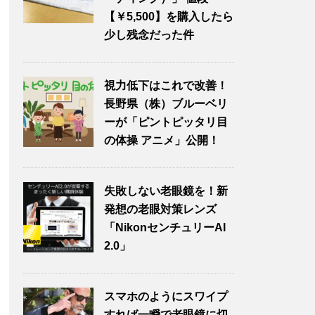
【￥5,500】を購入したら
少し残念だった件
視力低下はこれで改善！
長野県（株）ブルーベリ
ーが「ピントピッタリ目
の体操 アニメ」公開！
失敗しない老眼鏡を！新
発想の老眼対策レンズ
「NikonセンチュリーAI
2.0」
スマホのようにスワイプ
すれば一瞬で老眼鏡に切