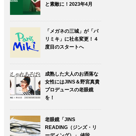
と素敵に！2023年4月
「メガネの三城」が「パ
リミキ」に社名変更！４
度目のスタートへ
成熟した大人のお洒落な
女性にはJINS＆野宮真貴
プロデュースの老眼鏡
を！
老眼鏡「JINS
READING（ジンズ・リ
ーディング）」 値段