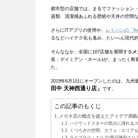
都市型の店舗では、まるでファッション
器類、清潔感あふれる壁紙や天井の空間
さらにITアプリの使用や、
レイバンの「Re
るなどハイテク化も進み、たいへん現代
そんななか、全国に107店舗を展開する
メ
長：デイミアン・ホール)が、まったく斬
た。
2019年6月1日にオープンしたのは、九
田中 天神西通り店」
です。
この記事のもくじ
メガネ店の概念を超えたアイデア満載
ハリウッドスターの気分に浸れる
くつろぎの空間、カフェ・エリア
ライブラリ・エリア(商品陳列エリア