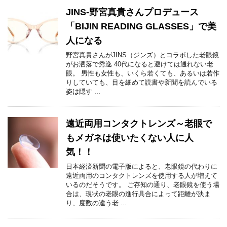
JINS-野宮真貴さんプロデュース
「BIJIN READING GLASSES」で美
人になる
野宮真貴さんがJINS（ジンズ）とコラボした老眼鏡
がお洒落で秀逸 40代になると避けては通れない老
眼。 男性も女性も、いくら若くても、あるいは若作
りしていても、目を細めて読書や新聞を読んでいる
姿は隠す ...
遠近両用コンタクトレンズ～老眼で
もメガネは使いたくない人に人
気！！
日本経済新聞の電子版によると、老眼鏡の代わりに
遠近両用のコンタクトレンズを使用する人が増えて
いるのだそうです。 ご存知の通り、老眼鏡を使う場
合は、現状の老眼の進行具合によって距離が決ま
り、度数の違う老 ...