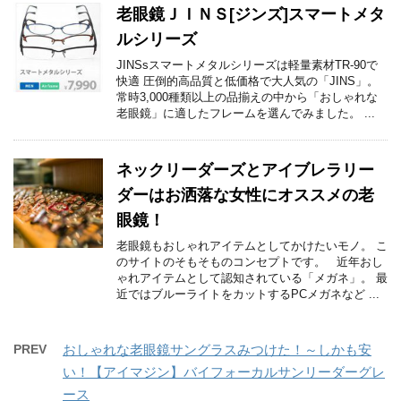
老眼鏡ＪＩＮＳ[ジンズ]スマートメタ
ルシリーズ
JINSsスマートメタルシリーズは軽量素材TR-90で
快適 圧倒的高品質と低価格で大人気の「JINS」。
常時3,000種類以上の品揃えの中から「おしゃれな
老眼鏡」に適したフレームを選んでみました。 ...
ネックリーダーズとアイブレラリー
ダーはお洒落な女性にオススメの老
眼鏡！
老眼鏡もおしゃれアイテムとしてかけたいモノ。 こ
のサイトのそもそものコンセプトです。 近年おし
ゃれアイテムとして認知されている「メガネ」。 最
近ではブルーライトをカットするPCメガネなど ...
PREV
おしゃれな老眼鏡サングラスみつけた！～しかも安
い！【アイマジン】バイフォーカルサンリーダーグレ
ース