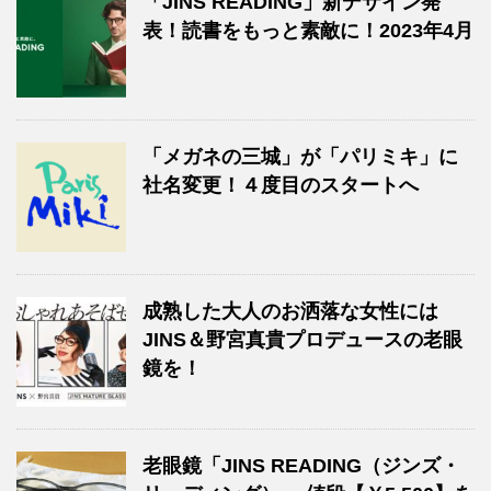
「JINS READING」新デザイン発
表！読書をもっと素敵に！2023年4月
「メガネの三城」が「パリミキ」に
社名変更！４度目のスタートへ
成熟した大人のお洒落な女性には
JINS＆野宮真貴プロデュースの老眼
鏡を！
老眼鏡「JINS READING（ジンズ・