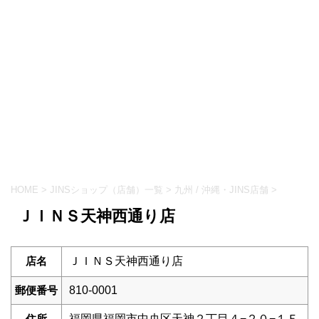
HOME
>
JINSショップ（店舗）一覧
>
九州 / 沖縄・JINS店舗
>
ＪＩＮＳ天神西通り店
店名
ＪＩＮＳ天神西通り店
郵便番号
810-0001
住所
福岡県福岡市中央区天神２丁目４−２０−１Ｆ