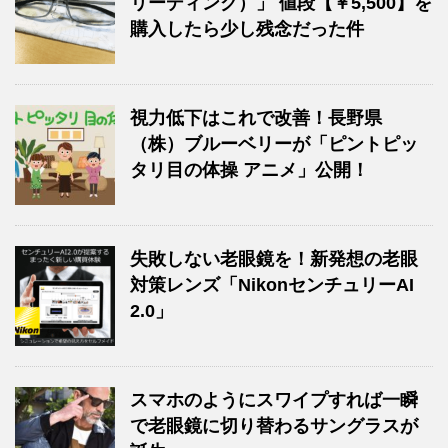
リーディング）」 値段【￥5,500】を
購入したら少し残念だった件
視力低下はこれで改善！長野県
（株）ブルーベリーが「ピントピッ
タリ目の体操 アニメ」公開！
失敗しない老眼鏡を！新発想の老眼
対策レンズ「NikonセンチュリーAI
2.0」
スマホのようにスワイプすれば一瞬
で老眼鏡に切り替わるサングラスが