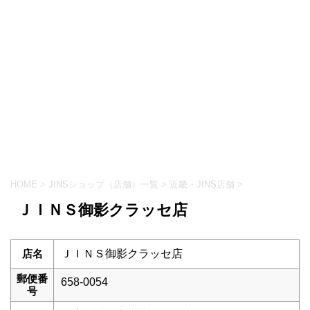
HOME
>
JINSショップ（店舗）一覧
>
近畿・JINS店舗
>
ＪＩＮＳ御影クラッセ店
店名
ＪＩＮＳ御影クラッセ店
郵便番
658-0054
号