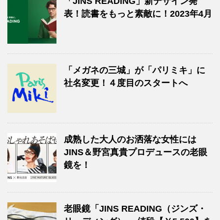
「JINS READING」新デザイン発
表！読書をもっと素敵に！2023年4月
「メガネの三城」が「パリミキ」に
社名変更！４度目のスタートへ
成熟した大人のお洒落な女性には
JINS＆野宮真貴プロデュースの老眼
鏡を！
老眼鏡「JINS READING（ジンズ・