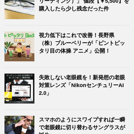
リーディング）」 値段【￥5,500】を
購入したら少し残念だった件
視力低下はこれで改善！長野県
（株）ブルーベリーが「ピントピッ
タリ目の体操 アニメ」公開！
失敗しない老眼鏡を！新発想の老眼
対策レンズ「NikonセンチュリーAI
2.0」
スマホのようにスワイプすれば一瞬
で老眼鏡に切り替わるサングラスが