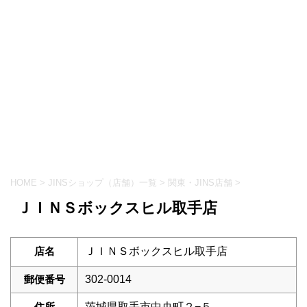
HOME
>
JINSショップ（店舗）一覧
>
関東・JINS店舗
>
ＪＩＮＳボックスヒル取手店
店名
ＪＩＮＳボックスヒル取手店
郵便番号
302-0014
住所
茨城県取手市中央町２−５