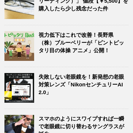
リーディング）」 値段【￥5,500】を
購入したら少し残念だった件
視力低下はこれで改善！長野県
（株）ブルーベリーが「ピントピッ
タリ目の体操 アニメ」公開！
失敗しない老眼鏡を！新発想の老眼
対策レンズ「NikonセンチュリーAI
2.0」
スマホのようにスワイプすれば一瞬
で老眼鏡に切り替わるサングラスが