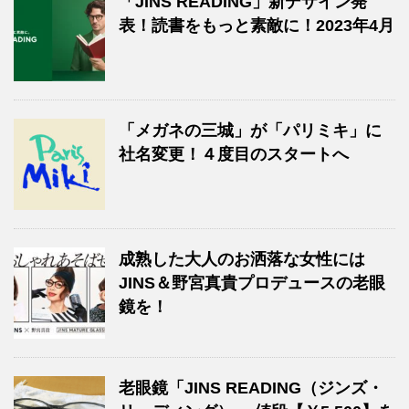
「JINS READING」新デザイン発
表！読書をもっと素敵に！2023年4月
「メガネの三城」が「パリミキ」に
社名変更！４度目のスタートへ
成熟した大人のお洒落な女性には
JINS＆野宮真貴プロデュースの老眼
鏡を！
老眼鏡「JINS READING（ジンズ・