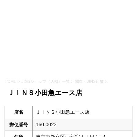
HOME
>
JINSショップ（店舗）一覧
>
関東・JINS店舗
>
ＪＩＮＳ小田急エース店
店名
ＪＩＮＳ小田急エース店
郵便番号
160-0023
住所
東京都新宿区西新宿１丁目１−１