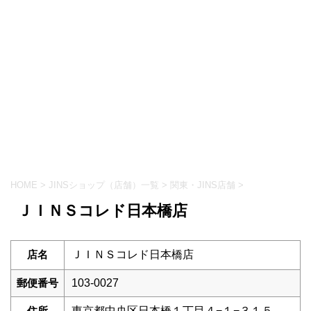
HOME
>
JINSショップ（店舗）一覧
>
関東・JINS店舗
>
ＪＩＮＳコレド日本橋店
店名
ＪＩＮＳコレド日本橋店
郵便番号
103-0027
住所
東京都中央区日本橋１丁目４−１−３１５