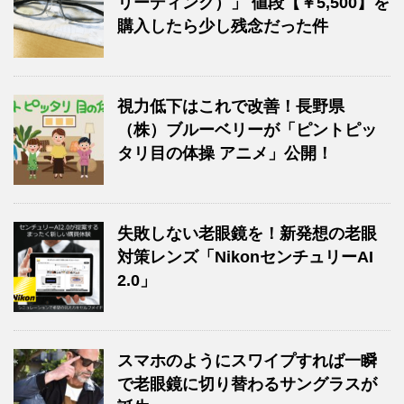
リーディング）」 値段【￥5,500】を
購入したら少し残念だった件
視力低下はこれで改善！長野県
（株）ブルーベリーが「ピントピッ
タリ目の体操 アニメ」公開！
失敗しない老眼鏡を！新発想の老眼
対策レンズ「NikonセンチュリーAI
2.0」
スマホのようにスワイプすれば一瞬
で老眼鏡に切り替わるサングラスが