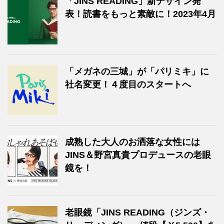
「JINS READING」新デザイン発
表！読書をもっと素敵に！2023年4月
「メガネの三城」が「パリミキ」に
社名変更！４度目のスタートへ
成熟した大人のお洒落な女性には
JINS＆野宮真貴プロデュースの老眼
鏡を！
老眼鏡「JINS READING（ジンズ・