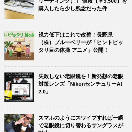
リーディング）」 値段【￥5,500】を
購入したら少し残念だった件
視力低下はこれで改善！長野県
（株）ブルーベリーが「ピントピッ
タリ目の体操 アニメ」公開！
失敗しない老眼鏡を！新発想の老眼
対策レンズ「NikonセンチュリーAI
2.0」
スマホのようにスワイプすれば一瞬
で老眼鏡に切り替わるサングラスが