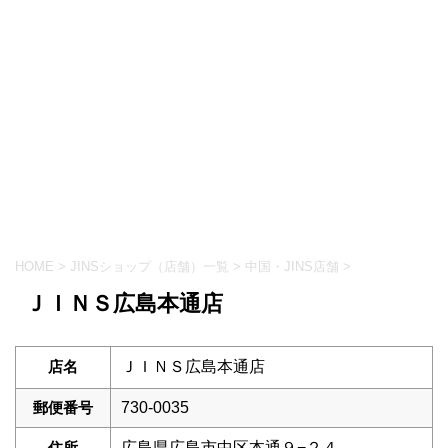
HOME
>
JINSショップ（店舗）一覧
>
中国・JINS店舗
>
ＪＩＮＳ広島本通店
店名
ＪＩＮＳ広島本通店
郵便番号
730-0035
住所
広島県広島市中区本通９−２４