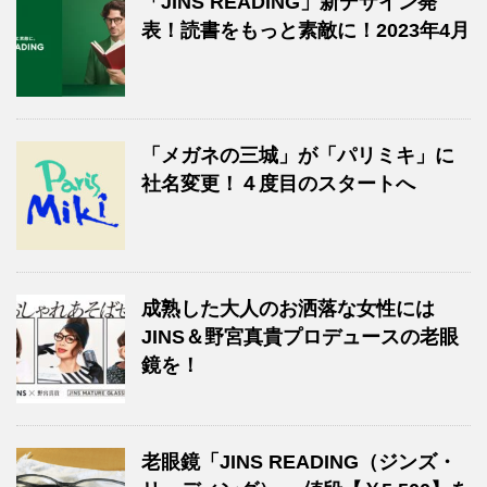
「JINS READING」新デザイン発
表！読書をもっと素敵に！2023年4月
「メガネの三城」が「パリミキ」に
社名変更！４度目のスタートへ
成熟した大人のお洒落な女性には
JINS＆野宮真貴プロデュースの老眼
鏡を！
老眼鏡「JINS READING（ジンズ・