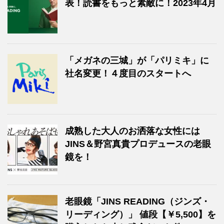
表！読書をもっと素敵に！2023年4月
「メガネの三城」が「パリミキ」に
社名変更！４度目のスタートへ
成熟した大人のお洒落な女性には
JINS＆野宮真貴プロデュースの老眼
鏡を！
老眼鏡「JINS READING（ジンズ・
リーディング）」 値段【￥5,500】を