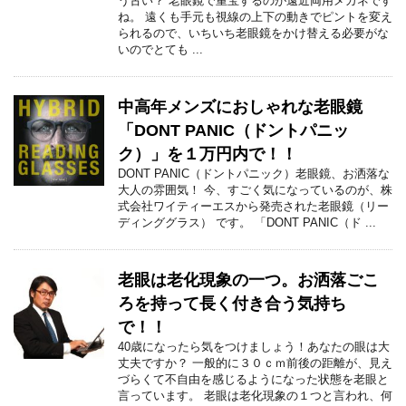
う古い？ 老眼鏡で重宝するのが遠近両用メガネです
ね。 遠くも手元も視線の上下の動きでピントを変え
られるので、いちいち老眼鏡をかけ替える必要がな
いのでとても ...
中高年メンズにおしゃれな老眼鏡
「DONT PANIC（ドントパニッ
ク）」を１万円内で！！
DONT PANIC（ドントパニック）老眼鏡、お洒落な
大人の雰囲気！ 今、すごく気になっているのが、株
式会社ワイティーエスから発売された老眼鏡（リー
ディンググラス） です。 「DONT PANIC（ド ...
老眼は老化現象の一つ。お洒落ごこ
ろを持って長く付き合う気持ち
で！！
40歳になったら気をつけましょう！あなたの眼は大
丈夫ですか？ 一般的に３０ｃｍ前後の距離が、見え
づらくて不自由を感じるようになった状態を老眼と
言っています。 老眼は老化現象の１つと言われ、何