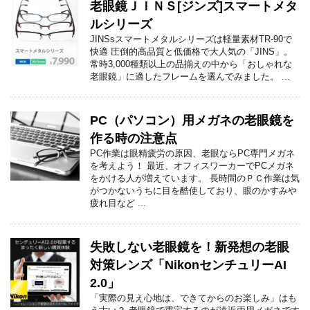
老眼鏡ＪＩＮＳ[ジンズ]スマートメタ
ルシリーズ
JINSsスマートメタルシリーズは軽量素材TR-90で
快適 圧倒的高品質と低価格で大人気の「JINS」。
常時3,000種類以上の品揃えの中から「おしゃれな
老眼鏡」に適したフレームを選んでみました。 ...
PC（パソコン）用メガネの老眼鏡を
作る時の注意点
PC作業は眼精疲労の原因、老眼ならPC専門メガネ
を考えよう！ 最近、オフィスワーカーでPCメガネ
をかける人が増えています。 長時間のＰＣ作業は気
がつかないうちに目を酷使しており、眼のかすみや
疲れ目など ...
失敗しない老眼鏡を！新発想の老眼
対策レンズ「NikonセンチュリーAI
2.0」
「実際の見え心地は、できてからのお楽しみ」はも