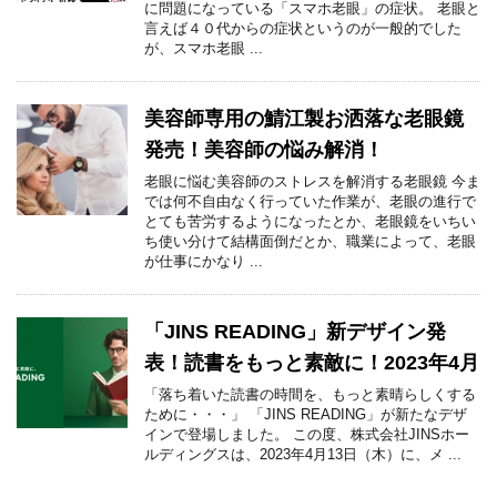
に問題になっている「スマホ老眼」の症状。 老眼と
言えば４０代からの症状というのが一般的でした
が、スマホ老眼 ...
美容師専用の鯖江製お洒落な老眼鏡
発売！美容師の悩み解消！
老眼に悩む美容師のストレスを解消する老眼鏡 今ま
では何不自由なく行っていた作業が、老眼の進行で
とても苦労するようになったとか、老眼鏡をいちい
ち使い分けて結構面倒だとか、職業によって、老眼
が仕事にかなり ...
「JINS READING」新デザイン発
表！読書をもっと素敵に！2023年4月
「落ち着いた読書の時間を、もっと素晴らしくする
ために・・・」 「JINS READING」が新たなデザ
インで登場しました。 この度、株式会社JINSホー
ルディングスは、2023年4月13日（木）に、メ ...