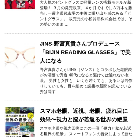
大人気のピントグラスに軽量レンズ搭載モデルが新
登場！ ３月の発売以来、４か月ですでに３万本を販
売し一躍老眼鏡市場の主役に躍り出た感のある「ピ
ントグラス」。 販売元の小松貿易株式会社では、そ
の勢いのまま ...
JINS-野宮真貴さんプロデュース
「BIJIN READING GLASSES」で美
人になる
野宮真貴さんがJINS（ジンズ）とコラボした老眼鏡
がお洒落で秀逸 40代になると避けては通れない老
眼。 男性も女性も、いくら若くても、あるいは若作
りしていても、目を細めて読書や新聞を読んでいる
姿は隠す ...
スマホ老眼、近視、老眼、疲れ目に
効果〜視力と脳が若返る世界の絶景
スマホ老眼や視力回復にこの一冊「視力と脳が若返
る世界の絶景」 スマートフォンの普及によって新た