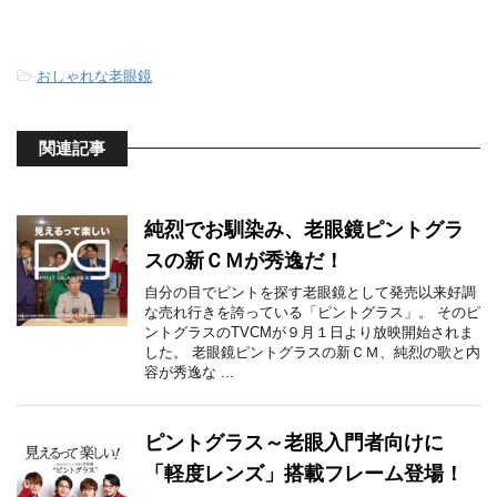
-
おしゃれな老眼鏡
関連記事
純烈でお馴染み、老眼鏡ピントグラ
スの新ＣＭが秀逸だ！
自分の目でピントを探す老眼鏡として発売以来好調
な売れ行きを誇っている「ピントグラス」。 そのピ
ントグラスのTVCMが９月１日より放映開始されま
した。 老眼鏡ピントグラスの新ＣＭ、純烈の歌と内
容が秀逸な ...
ピントグラス～老眼入門者向けに
「軽度レンズ」搭載フレーム登場！